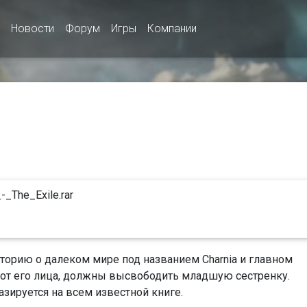
Новости
Форум
Игры
Компании
-_The_Exile.rar
историю о далеком мире под названием Charnia и главном
, от его лица, должны высвободить младшую сестренку.
азируется на всем известной книге.