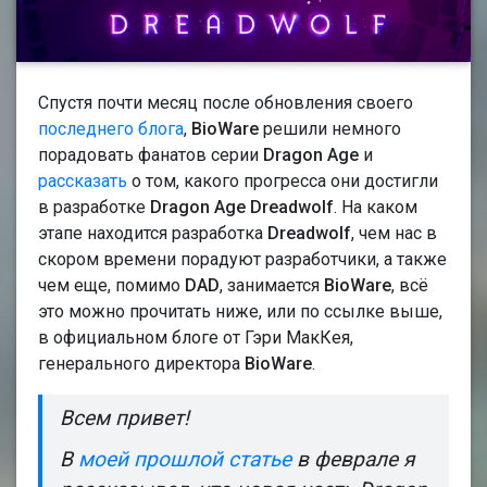
Спустя почти месяц после обновления своего
последнего блога
,
BioWare
решили немного
порадовать фанатов серии
Dragon Age
и
рассказать
о том, какого прогресса они достигли
в разработке
Dragon Age Dreadwolf
. На каком
этапе находится разработка
Dreadwolf
, чем нас в
скором времени порадуют разработчики, а также
чем еще, помимо
DAD
, занимается
BioWare
, всё
это можно прочитать ниже, или по ссылке выше,
в официальном блоге от Гэри МакКея,
генерального директора
BioWare
.
Всем привет!
В
моей прошлой статье
в феврале я