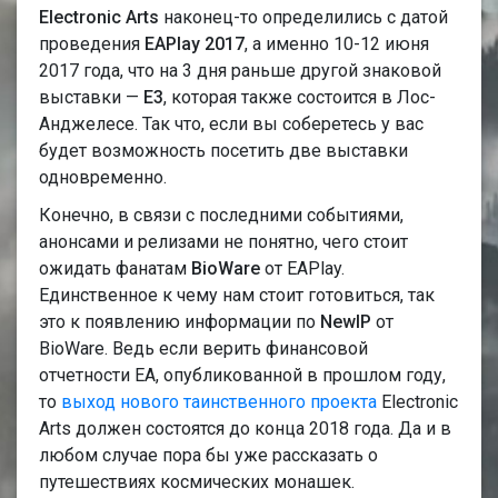
Electronic Arts
наконец-то определились с датой
проведения
EAPlay 2017
, а именно 10-12 июня
2017 года, что на 3 дня раньше другой знаковой
выставки —
E3
, которая также состоится в Лос-
Анджелесе. Так что, если вы соберетесь у вас
будет возможность посетить две выставки
одновременно.
Конечно, в связи с последними событиями,
анонсами и релизами не понятно, чего стоит
ожидать фанатам
BioWare
от EAPlay.
Единственное к чему нам стоит готовиться, так
это к появлению информации по
NewIP
от
BioWare. Ведь если верить финансовой
отчетности EA, опубликованной в прошлом году,
то
выход нового таинственного проекта
Electronic
Arts должен состоятся до конца 2018 года. Да и в
любом случае пора бы уже рассказать о
путешествиях космических монашек.