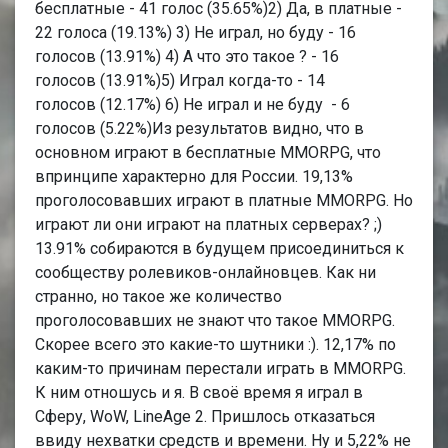
бесплатные - 41 голос (35.65%)2) Да, в платные -
22 голоса (19.13%) 3) Не играл, но буду - 16
голосов (13.91%) 4) А что это такое ? - 16
голосов (13.91%)5) Играл когда-то - 14
голосов (12.17%) 6) Не играл и не буду - 6
голосов (5.22%)Из результатов видно, что в
основном играют в бесплатные MMORPG, что
впринципе характерно для России. 19,13%
проголосовавших играют в платные MMORPG. Но
играют ли они играют на платных серверах? ;)
13.91% собираются в будущем присоединиться к
сообществу ролевиков-онлайновцев. Как ни
странно, но такое же количество
проголосовавших не знают что такое MMORPG.
Скорее всего это какие-то шутники :). 12,17% по
каким-то причинам перестали играть в MMORPG.
К ним отношусь и я. В своё время я играл в
Сферу, WoW, LineAge 2. Пришлось отказаться
ввиду нехватки средств и времени. Ну и 5,22% не