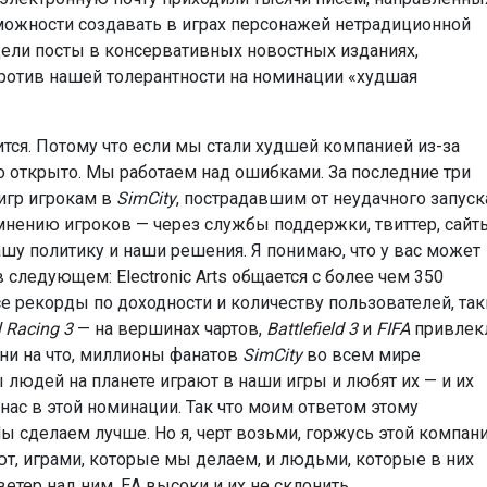
можности создавать в играх персонажей нетрадиционной
дели посты в консервативных новостных изданиях,
отив нашей толерантности на номинации «худшая
тся. Потому что если мы стали худшей компанией из-за
о открыто. Мы работаем над ошибками. За последние три
игр игрокам в
SimCity
, пострадавшим от неудачного запуск
нению игроков — через службы поддержки, твиттер, сайт
ашу политику и наши решения. Я понимаю, что у вас может
 следующем: Electronic Arts общается с более чем 350
все рекорды по доходности и количеству пользователей, та
 Racing 3
— на вершинах чартов,
Battlefield 3
и
FIFA
привлек
 ни на что, миллионы фанатов
SimCity
во всем мире
 людей на планете играют в наши игры и любят их — и их
 нас в этой номинации. Так что моим ответом этому
 сделаем лучше. Но я, черт возьми, горжусь этой компани
т, играми, которые мы делаем, и людьми, которые в них
етер над ним. ЕА высоки и их не склонить.