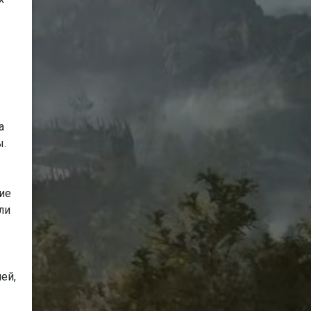
а
ы.
кие
ли
ей,