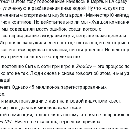
fect
! В этом году голосование началось в марте, и EA сразу
уличенную в разбавлении пива водой. Ну что ж, судя по
знаменитым спортивным клубам вроде «Манчестер Юнайтед
егион критиков. Но действительно ли мы «Худшая компани
о мы совершили массу ошибок, среди которых
 не оправдавшие ожидания игры, неправильная ценовая
 Игроки не заслужили всего этого, я согласен, и некоторые 
 как и любая крупная компания, несовершенны. Но некото
очу привести лишь некоторые из них:
 постоянно быть в сети при игре в
SimCity
— это процесс п
 это не так. Люди снова и снова говорят об этом, и мы у
авда!
т Steam. Однако 45 миллионов зарегистрированных
ое.
ы и микротранзакции ставят на игровой индустрии крест.
м играют десятки миллионов человек.
той номинации, только лишь потому, что им не понравилос
n NFL
. Ничего не скажешь, серьезная причина...
у электронную почту приходили тысячи писем, направленны