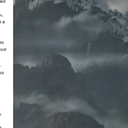
 же
»,
я в
из
рые
о
же
ь
х