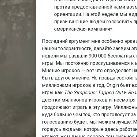
против предоставленной нами воз
ориентации. На этой неделе мы ви
призывающие людей голосовать пр
американская компания».
Последний аргумент мне особенно нрави
нашей толерантности, давайте заявим эт
недели мы раздали 900 000 бесплатных 
игры. Мы постоянно прислушиваемся к м
Мнение игроков — вот что определяет н
быть другое мнение. Но правда состоит в
миллионами игроков в год, Origin бьет 
игры как
The Simpsons: Tapped Out
и
Real
десятки миллионов игроков и, несмотря
продолжают играть в эту игру. Миллионы
куда больше чем тех, кто проголосует за
голосованию будет: мы можем лучше. Мы
горжусь людьми, которые здесь работаю
играют. Чем выше дерево, тем сильнее в