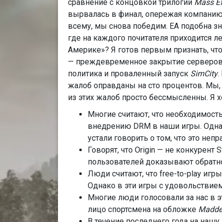
сравнение с концовкой трилогии
Mass Ef
вырвалась в финал, опережая компанию, 
всему, мы снова победим. ЕА подобна 
где на каждого почитателя приходится л
Америке»? Я готов первым признать, чт
— преждевременное закрытие серверов,
политика и проваленный запуск
SimCity
.
жалоб оправданы на сто процентов. Мы,
из этих жалоб просто бессмысленны. Я х
Многие считают, что необходимость
внедрению DRM в наши игры. Однако
устали говорить о том, что это непр
Говорят, что Origin — не конкурен
пользователей доказывают обратн
Люди считают, что free-to-play игр
Однако в эти игры с удовольствие
Многие люди голосовали за нас в э
лицо спортсмена на обложке
Madde
В течение последнего года на наш