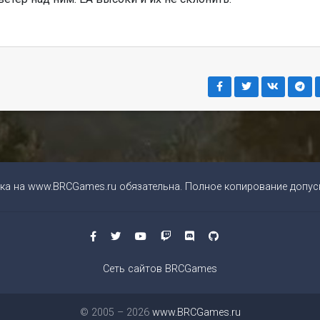
ка на
www.BRCGames.ru
обязательна. Полное копирование допуск
Сеть сайтов BRCGames
© 2005 – 2026
www.BRCGames.ru