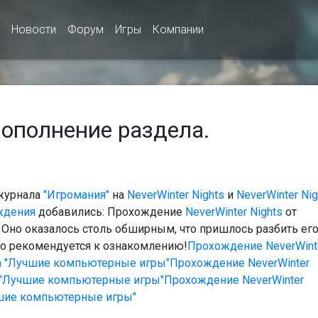
Новости
Форум
Игры
Компании
 Пополнение раздела.
журнала
"Игромания"
на
NeverWinter Nights
и
NeverWinter Nig
ждения
добавились: Прохождение
NeverWinter Nights
от
. Оно оказалось столь обширным, что пришлось разбить его
но рекомендуется к ознакомлению!
Прохождение NeverWint
ала "Лучшие компьютерные игры"
Прохождение NeverWinter
ла "Лучшие компьютерные игры"
Прохождение NeverWinter
учшие компьютерные игры"