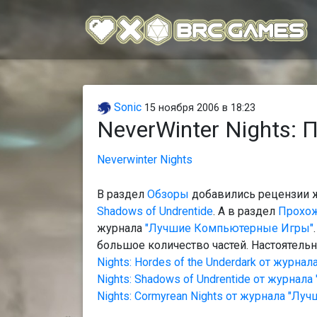
Sonic
15 ноября 2006 в 18:23
NeverWinter Nights:
Neverwinter Nights
В раздел
Обзоры
добавились рецензии 
Shadows of Undrentide
. А в раздел
Прохо
журнала
"Лучшие Компьютерные Игры"
большое количество частей. Настоятель
Nights: Hordes of the Underdark от журн
Nights: Shadows of Undrentide от журна
Nights: Cormyrean Nights от журнала "Л