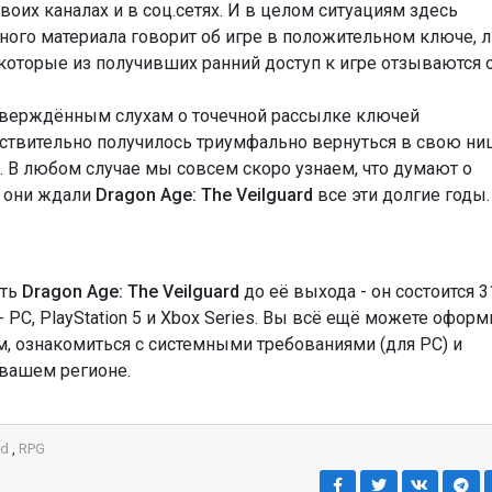
оих каналах и в соц.сетях. И в целом ситуациям здесь
ного материала говорит об игре в положительном ключе, 
оторые из получивших ранний доступ к игре отзываются 
дтверждённым слухам о точечной рассылке ключей
ствительно получилось триумфально вернуться в свою ни
л. В любом случае мы совсем скоро узнаем, что думают о
о они ждали
Dragon Age: The Veilguard
все эти долгие годы
ать
Dragon Age: The Veilguard
до её выхода - он состоится 3
 PC, PlayStation 5 и Xbox Series. Вы всё ещё можете оформ
м, ознакомиться с системными требованиями (для PC) и
 вашем регионе.
rd
,
RPG