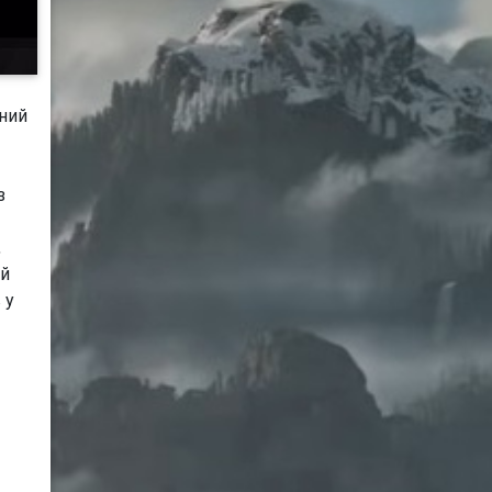
ний
з
,
ий
 у