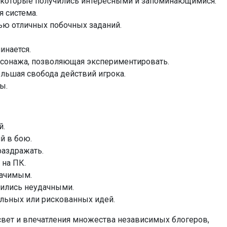
, которые получились интересными и запоминающимися.
я система.
ью отличных побочных заданий.
инается.
рсонажа, позволяющая экспериментировать.
льшая свобода действий игрока.
ы.
й.
й в бою.
аздражать.
 на ПК.
начимым.
ились неудачными.
альных или рискованных идей.
свет и впечатления множества независимых блогеров,