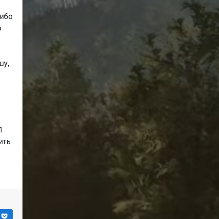
либо
о
шу,
.
1
ить