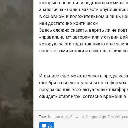
которые поспешили поделиться ими на св
аналогична - большая часть опубликован
в основном в положительном и лишь нек
ней достаточно критически.
Здесь сложно сказать, верить ли не по
«правильным» авторам или у студии дей
которую за эти годы так никто и не заня
проекте сами игроки и насколько сильн
И вы всё ещё можете успеть предзаказ
октября на всех актуальных платформах -
предзаказ для всех актуальных платфор
ожидать старт игры согласно времени в
Тэги:
Dragon Age
,
Bioware
,
Dragon Age: The Veilgua
96