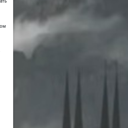
ать
ком
о