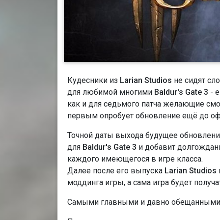
Кудесники из
Larian Studios
не сидят сл
для любимой многими
Baldur's Gate 3
- 
как и для седьмого патча желающие смогу
первым опробует обновление ещё до оф
Точной даты выхода будущее обновление
для
Baldur's Gate 3
и добавит долгождан
каждого имеющегося в игре класса.
Далее после его выпуска
Larian Studios
моддинга игры, а сама игра будет получ
Самыми главными и давно обещанными 