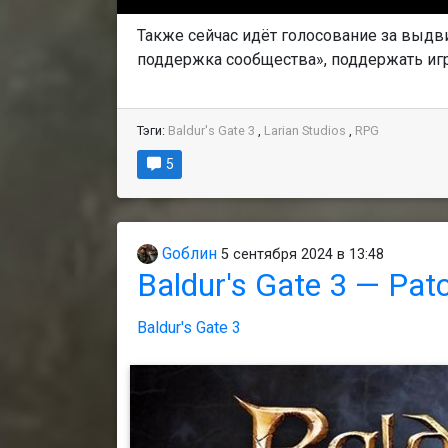
Также сейчас идёт голосование за выдв
поддержка сообщества»‎, поддержать иг
Тэги:
Baldur's Gate 3
,
Larian Studios
,
RPG
5
Gоблин
5 сентября 2024 в 13:48
Baldur's Gate 3 — Pa
Baldur's Gate 3