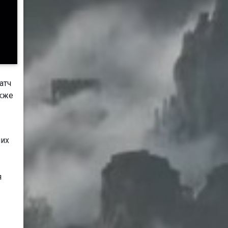
атч
акже
них
я