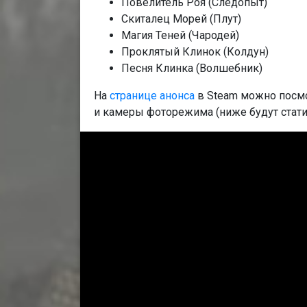
Повелитель Роя (Следопыт)
Скиталец Морей (Плут)
Магия Теней (Чародей)
Проклятый Клинок (Колдун)
Песня Клинка (Волшебник)
На
странице анонса
в Steam можно посмо
и камеры фоторежима (ниже будут стат