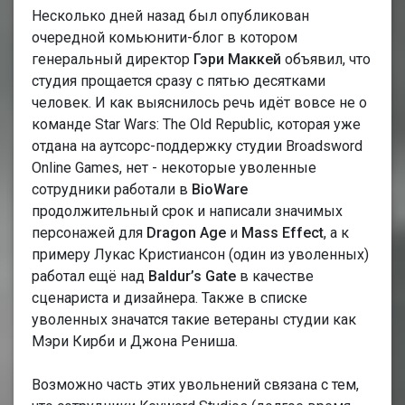
Несколько дней назад был опубликован
очередной комьюнити-блог в котором
генеральный директор
Гэри Маккей
объявил, что
студия прощается сразу с пятью десятками
человек. И как выяснилось речь идёт вовсе не о
команде Star Wars: The Old Republic, которая уже
отдана на аутсорс-поддержку студии Broadsword
Online Games, нет - некоторые уволенные
сотрудники работали в
BioWare
продолжительный срок и написали значимых
персонажей для
Dragon Age
и
Mass Effect
, а к
примеру Лукас Кристиансон (один из уволенных)
работал ещё над
Baldur’s Gate
в качестве
сценариста и дизайнера. Также в списке
уволенных значатся такие ветераны студии как
Мэри Кирби и Джона Рениша.
Возможно часть этих увольнений связана с тем,