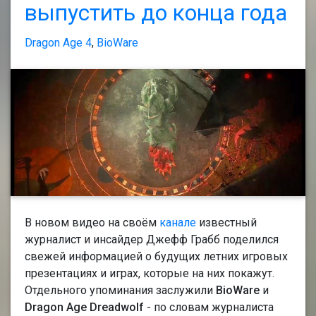
выпустить до конца года
Dragon Age 4
,
BioWare
В новом видео на своём
канале
известный
журналист и инсайдер Джефф Грабб поделился
свежей информацией о будущих летних игровых
презентациях и играх, которые на них покажут.
Отдельного упоминания заслужили
BioWare
и
Dragon Age Dreadwolf
- по словам журналиста