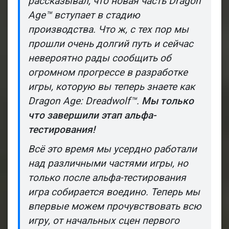
рассказывал, что новая часть
Dragon
Age
™
вступает в стадию
производства. Что ж, с тех пор мы
прошли очень долгий путь и сейчас
невероятно рады сообщить об
огромном прогрессе в разработке
игры, которую вы теперь знаете как
Dragon Age: Dreadwolf
™
.
Мы только
что завершили этап альфа-
тестирования!
Всё это время мы усердно работали
над различными частями игры, но
только после альфа-тестирования
игра собирается воедино. Теперь мы
впервые можем прочувствовать всю
игру, от начальных сцен первого