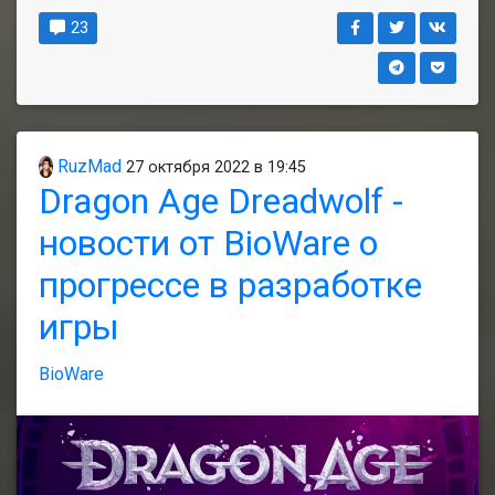
23
RuzMad
27 октября 2022 в 19:45
Dragon Age Dreadwolf -
новости от BioWare о
прогрессе в разработке
игры
BioWare